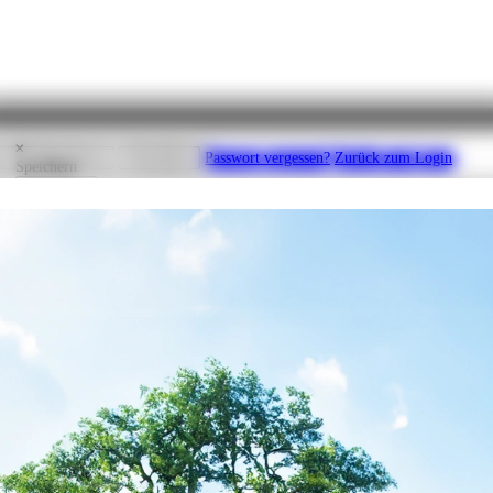
ator
Drucken
en
Registrieren
Abmelden
Passwort vergessen?
Zurück zum Login
Speichern
Speichern
rbeiten können.
Bitte geben Sie Ihre E-Mail Adresse an, um für diesen Account
line-Konfigurator? Wenn Sie sich einloggen möchten, müssen Sie sich zunächs
.B. K123456
abmelden.