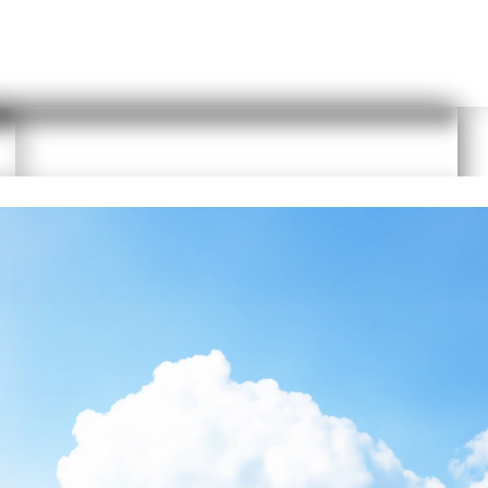
Planungs Link kopieren
 das Passwort zurückzusetzen. Sie erhalten eine E-Mail und können über
t als Nutzer anmelden. Die Anmeldung ist schnell und kostenfrei.
Durch