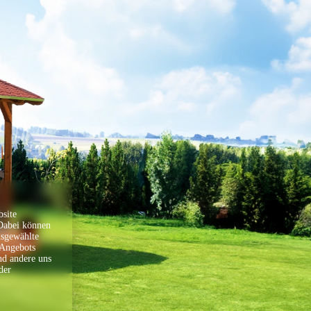
Gesamtpreis
0,00 €
Weitere Informationen
Wir sind für Sie da!
Gerne beraten wir Sie, um das passende Produkt zu
finden oder bei der Planung zu helfen. Haben Sie
weitere Wünsche, welche nicht über den Konfigurator
umgesetzt werden können, sprechen Sie uns gerne an.
Sollten Sie uns telefonisch unter
04183/97500
nicht
erreichen, können Sie uns gerne eine E-Mail an
site
info@skanholz.com
schicken. Wir rufen Sie zurück oder
 Dabei können
senden Ihnen ein passendes Angebot nach Ihren
Vorgaben.
usgewählte
 Angebots
Alles aus einer Hand? Wir vermitteln Sie gerne an eine
nd andere uns
Partnerfirma, welche Ihnen die Lieferung und Montage
der
in einem Paket anbietet.
Ihr Planungsteam
Bestellinformation
Geschätzte Montagezeit (Gesamtstunden)