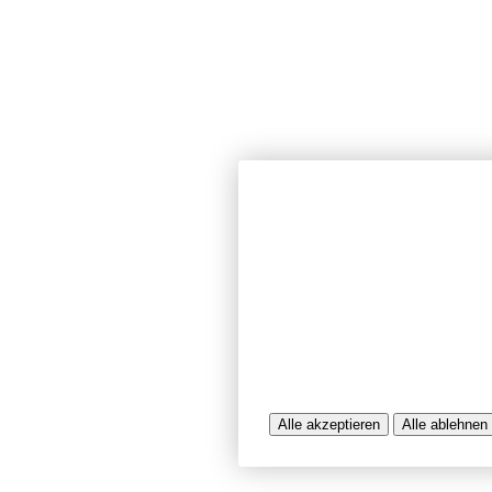
Wir verwenden Cookies und ähnlich
unserer Website sicherzustellen, In
Seiten zu analysieren. Dabei könn
Nutzungsinformationen verarbeitet 
werden, die uns bei der Bereitstel
unterstützen. Einige Cookies sind f
während andere uns helfen, unser A
bereitzustellen. Sie können der Ve
ablehnen.
Weitere Infos entnehmen Sie bitte 
Alle akzeptieren
Alle ablehnen