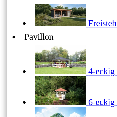
Freiste
Pavillon
4-ecki
6-ecki