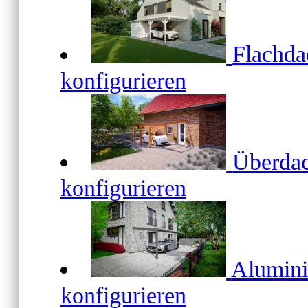
Flachd
konfigurieren
Überda
konfigurieren
Alumin
konfigurieren