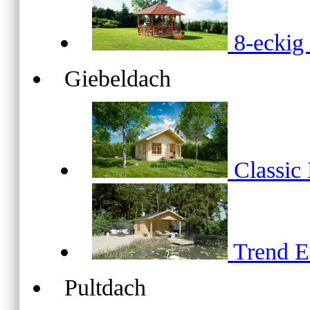
8-ecki
Giebeldach
Classic
Trend 
Pultdach