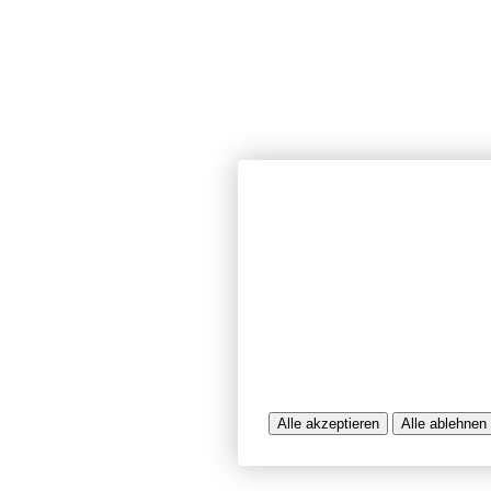
Wir verwenden Cookies und ähnlich
unserer Website sicherzustellen, In
Seiten zu analysieren. Dabei könn
Nutzungsinformationen verarbeitet 
werden, die uns bei der Bereitstel
unterstützen. Einige Cookies sind f
während andere uns helfen, unser A
bereitzustellen. Sie können der Ve
ablehnen.
Weitere Infos entnehmen Sie bitte 
Alle akzeptieren
Alle ablehnen