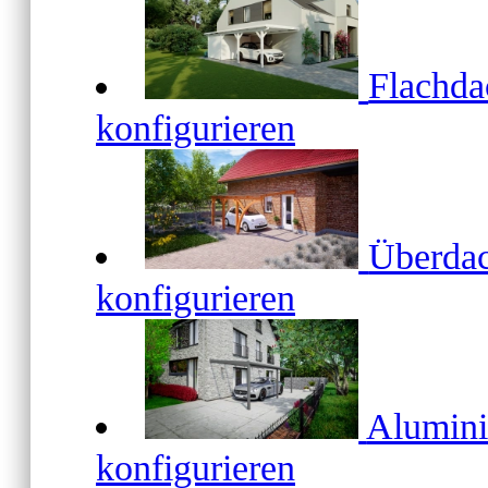
Flachd
konfigurieren
Überda
konfigurieren
Alumin
konfigurieren