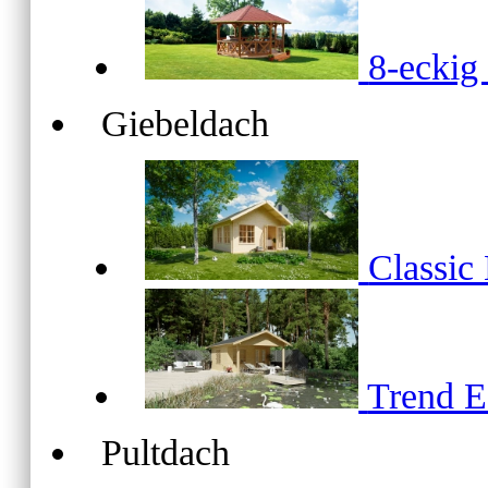
8-ecki
Giebeldach
Classic
Trend 
Pultdach