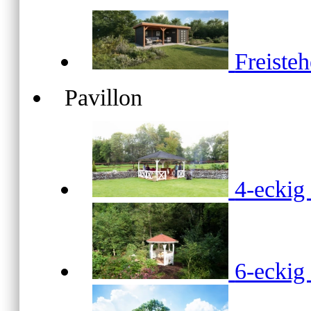
Freiste
Pavillon
4-ecki
6-ecki