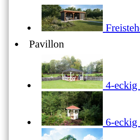
Freiste
Pavillon
4-ecki
6-ecki