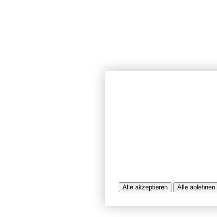
Wir verwenden Cookies und ähnlich
unserer Website sicherzustellen, In
Seiten zu analysieren. Dabei könn
Nutzungsinformationen verarbeitet 
werden, die uns bei der Bereitstel
unterstützen. Einige Cookies sind f
während andere uns helfen, unser A
bereitzustellen. Sie können der Ve
ablehnen.
Weitere Infos entnehmen Sie bitte 
Alle akzeptieren
Alle ablehnen