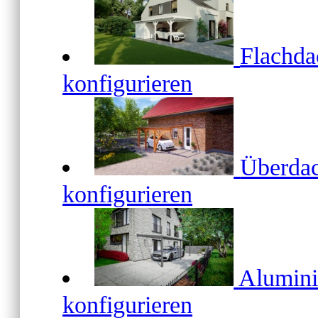
Flachd
konfigurieren
Überda
konfigurieren
Alumin
konfigurieren