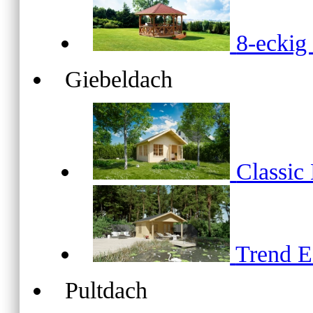
8-ecki
Giebeldach
Classic
Trend 
Pultdach