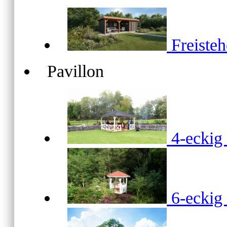
Freiste
Pavillon
4-ecki
6-ecki