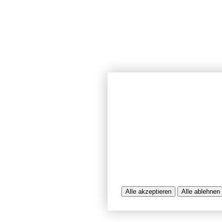
Wir verwenden Cookies und ähnlich
unserer Website sicherzustellen, In
Seiten zu analysieren. Dabei könn
Nutzungsinformationen verarbeitet 
werden, die uns bei der Bereitstel
unterstützen. Einige Cookies sind f
während andere uns helfen, unser A
bereitzustellen. Sie können der Ve
ablehnen.
Weitere Infos entnehmen Sie bitte 
Alle akzeptieren
Alle ablehnen