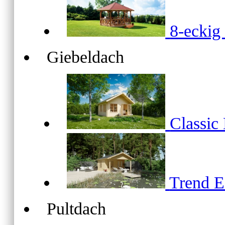
8-ecki
Giebeldach
Classic
Trend 
Pultdach