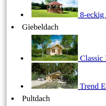
8-ecki
Giebeldach
Classic
Trend 
Pultdach