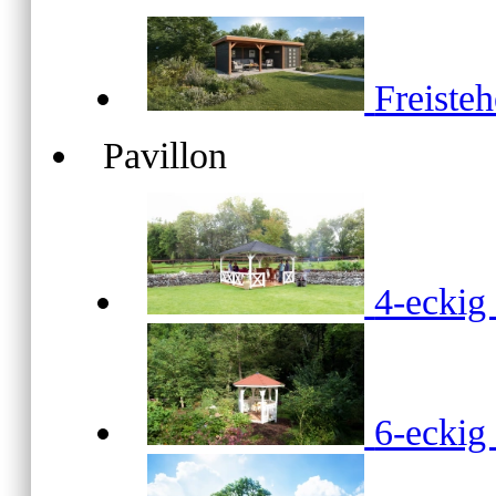
Freiste
Pavillon
4-ecki
6-ecki