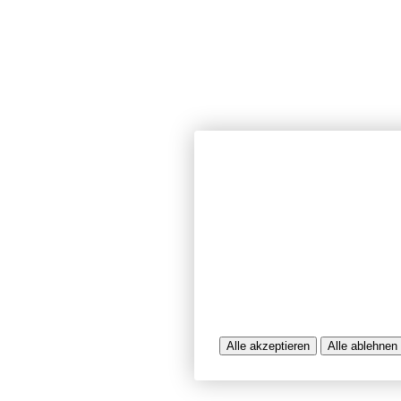
Wir verwenden Cookies und ähnlich
unserer Website sicherzustellen, In
Seiten zu analysieren. Dabei könn
Nutzungsinformationen verarbeitet 
werden, die uns bei der Bereitstel
unterstützen. Einige Cookies sind f
während andere uns helfen, unser A
bereitzustellen. Sie können der Ve
ablehnen.
Weitere Infos entnehmen Sie bitte 
Alle akzeptieren
Alle ablehnen