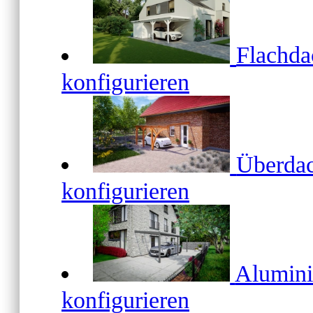
Flachd
konfigurieren
Überda
konfigurieren
Alumin
konfigurieren