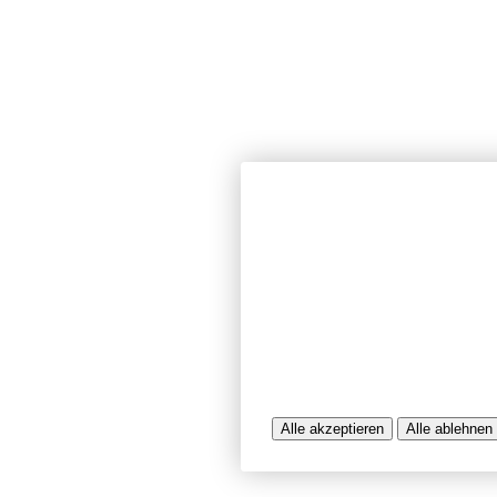
Wir verwenden Cookies und ähnlich
unserer Website sicherzustellen, In
Seiten zu analysieren. Dabei könn
Nutzungsinformationen verarbeitet 
werden, die uns bei der Bereitstel
unterstützen. Einige Cookies sind f
während andere uns helfen, unser A
bereitzustellen. Sie können der Ve
ablehnen.
Weitere Infos entnehmen Sie bitte 
Alle akzeptieren
Alle ablehnen