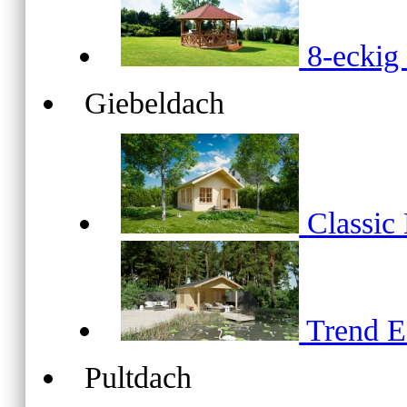
8-ecki
Giebeldach
Classic
Trend 
Pultdach