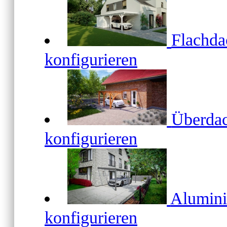
Flachd
konfigurieren
Überda
konfigurieren
Alumin
konfigurieren