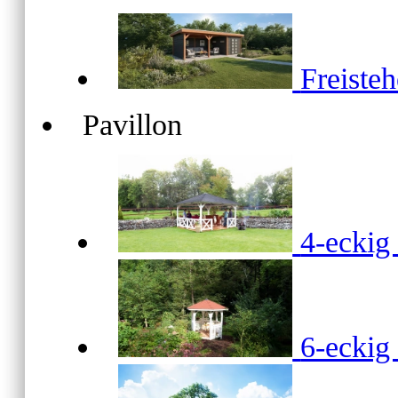
Freiste
Pavillon
4-ecki
6-ecki