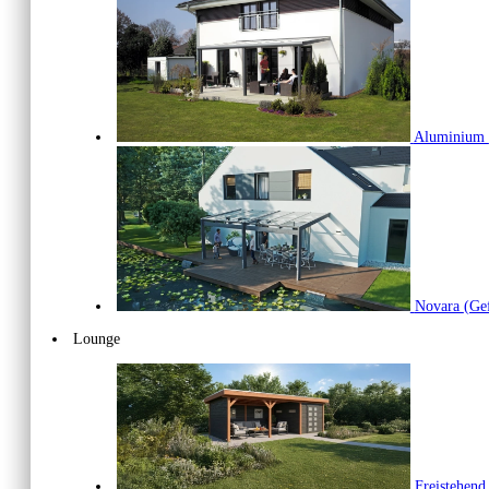
Aluminium
Novara
(Gef
Lounge
Freistehen