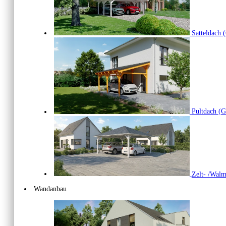
Satteldach
(
Pultdach
(G
Zelt- /Wal
Wandanbau