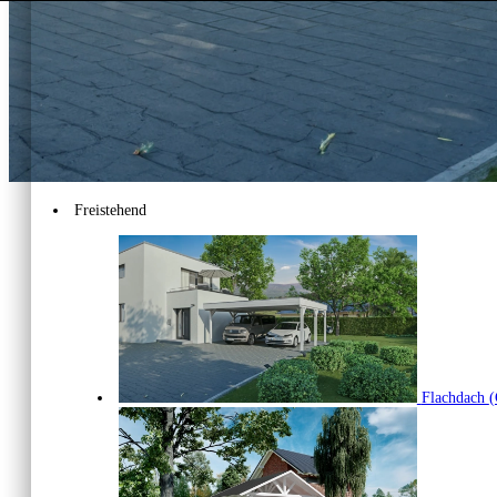
Luxemburg
Freistehend
Niederlande
Estland
Flachdach
(