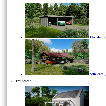
Flachdach
(
Satteldach
(
Freistehend