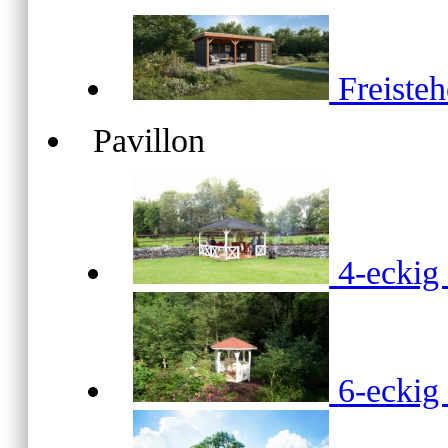
Freiste
Pavillon
4-ecki
6-ecki