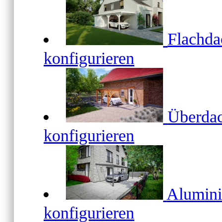
Flachd
konfigurieren
Überda
konfigurieren
Alumin
konfigurieren