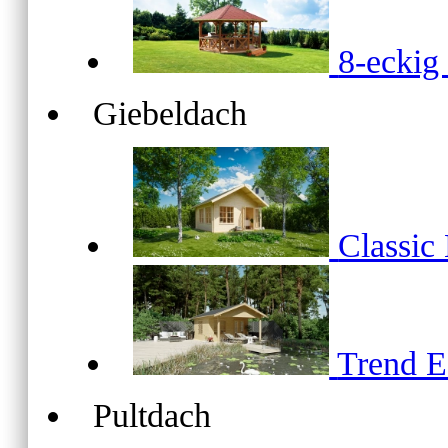
8-ecki
Giebeldach
Classic
Trend 
Pultdach