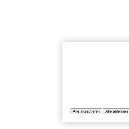
Wir verwenden Cookies und ähnlich
unserer Website sicherzustellen, In
Seiten zu analysieren. Dabei könn
Nutzungsinformationen verarbeitet 
werden, die uns bei der Bereitstel
unterstützen. Einige Cookies sind f
während andere uns helfen, unser A
bereitzustellen. Sie können der Ve
ablehnen.
Weitere Infos entnehmen Sie bitte 
Alle akzeptieren
Alle ablehnen