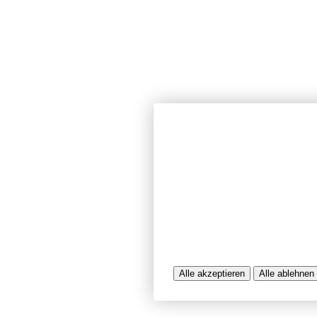
Wir verwenden Cookies und ähnlich
unserer Website sicherzustellen, In
Seiten zu analysieren. Dabei könn
Nutzungsinformationen verarbeitet 
werden, die uns bei der Bereitstel
unterstützen. Einige Cookies sind f
während andere uns helfen, unser A
bereitzustellen. Sie können der Ve
ablehnen.
Weitere Infos entnehmen Sie bitte 
Alle akzeptieren
Alle ablehnen