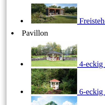
Freiste
Pavillon
4-ecki
6-ecki