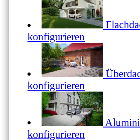
Flachd
konfigurieren
Überda
konfigurieren
Alumin
konfigurieren