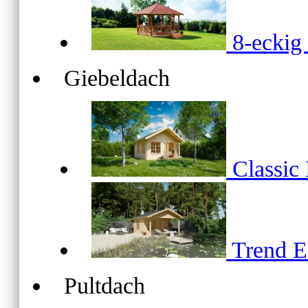
8-ecki
Giebeldach
Classic
Trend 
Pultdach