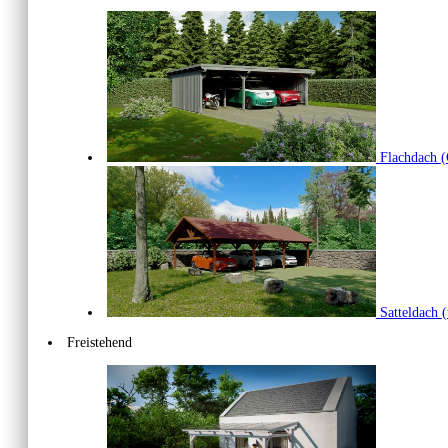
Flachdach
(
Satteldach
(
Freistehend