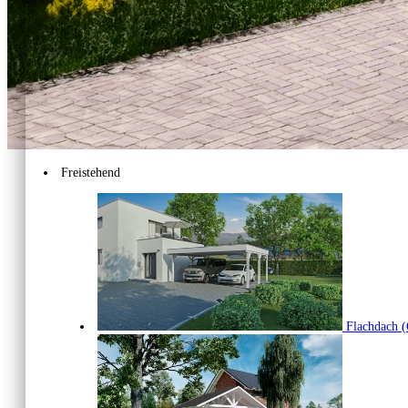
Freistehend
Flachdach
(