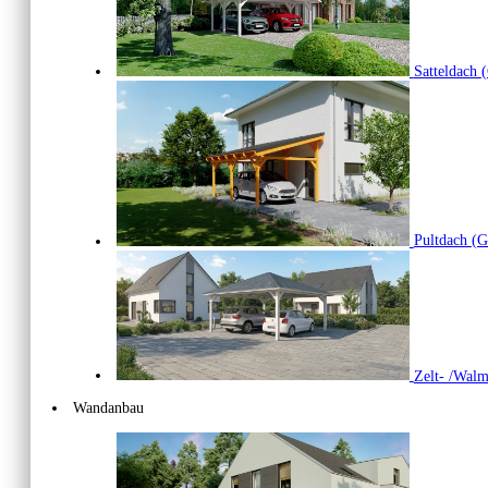
Satteldach
(
Pultdach
(G
Zelt- /Wal
Wandanbau