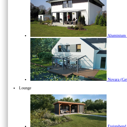
Aluminium
Novara
(Gef
Lounge
Freistehen