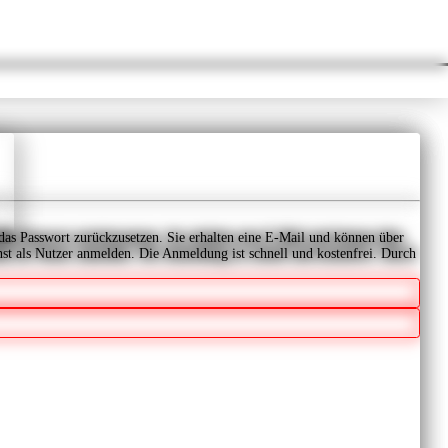
 das Passwort zurückzusetzen. Sie erhalten eine E-Mail und können über
t als Nutzer anmelden. Die Anmeldung ist schnell und kostenfrei.
Durch