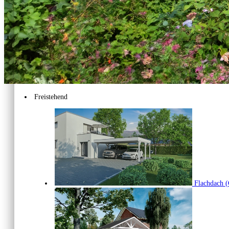
Freistehend
Flachdach
(