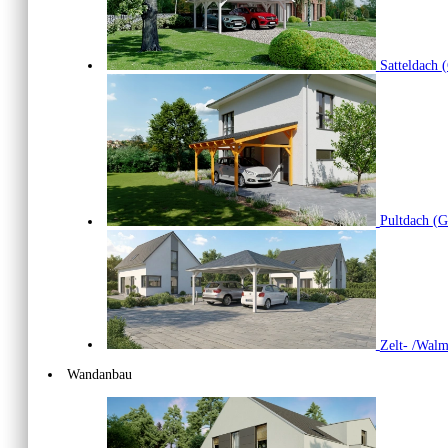
Satteldach
(
Pultdach
(G
Zelt- /Wal
Wandanbau