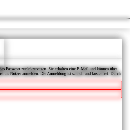
 das Passwort zurückzusetzen. Sie erhalten eine E-Mail und können über
t als Nutzer anmelden. Die Anmeldung ist schnell und kostenfrei.
Durch