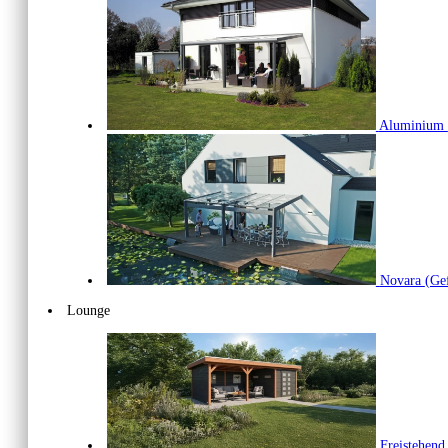
Aluminium
Novara
(Gef
Lounge
Freistehen