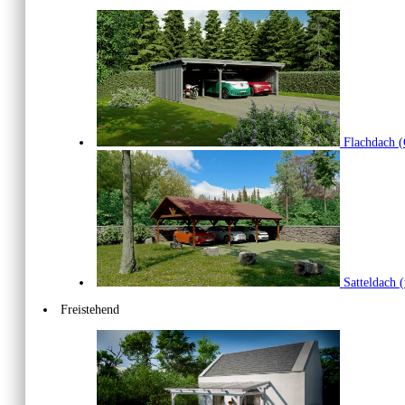
Flachdach
(
Satteldach
(
Freistehend